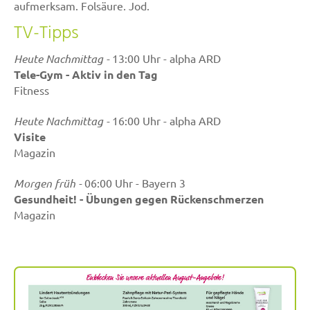
aufmerksam. Folsäure, Jod,
EisenIn der Regel können
TV-Tipps
Schwangere diesen erhöhten
Bedarf an Nährstoffen über
Heute Nachmittag -
13:00 Uhr - alpha ARD
eine ausgewogene und
Tele-Gym - Aktiv in den Tag
angepasste Ernährung
Fitness
abdecken. Ausnahme: Das
benötigte Plus an Folat und
Heute Nachmittag -
16:00 Uhr - alpha ARD
Jod lässt sich durch die
Visite
Ernährung alleine nur schwer
Magazin
abdecken, so die Experten.
Aber auch der Bedarf an
Morgen früh -
06:00 Uhr - Bayern 3
Omega-3-Fettsäure DHA, Eisen
Gesundheit! - Übungen gegen Rückenschmerzen
und Vitamin D ...
Magazin