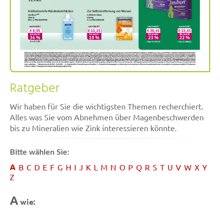
Ratgeber
Wir haben für Sie die wichtigsten Themen recherchiert.
Alles was Sie vom Abnehmen über Magenbeschwerden
bis zu Mineralien wie Zink interessieren könnte.
Bitte wählen Sie:
A
B
C
D
E
F
G
H
I
J
K
L
M
N
O
P
Q
R
S
T
U
V
W
X
Y
Z
A
wie: