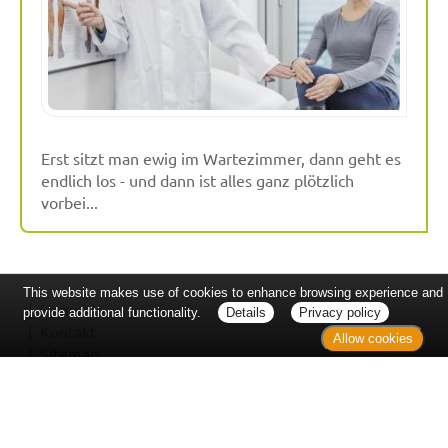
Erst sitzt man ewig im Wartezimmer, dann geht es
endlich los - und dann ist alles ganz plötzlich
vorbei...
This website makes use of cookies to enhance browsing experience and
Home
provide additional functionality.
Details
Privacy policy
Kontakt
Allow cookies
Sitemap
Datenschutz
Verbraucherrechte
Barrierefreiheit
Impressum