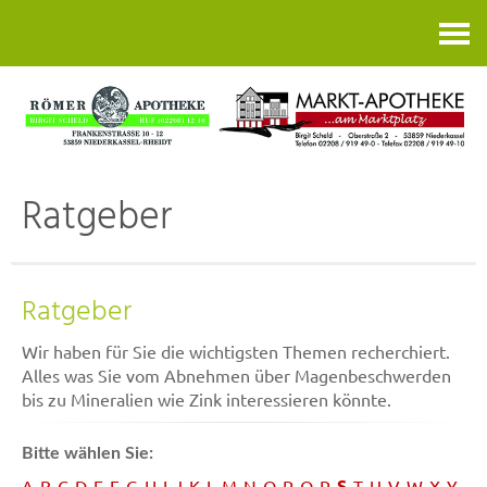
Kontakt
Ratgeber
Ratgeber
Wir haben für Sie die wichtigsten Themen recherchiert.
Alles was Sie vom Abnehmen über Magenbeschwerden
bis zu Mineralien wie Zink interessieren könnte.
Bitte wählen Sie:
S
A
B
C
D
E
F
G
H
I
J
K
L
M
N
O
P
Q
R
T
U
V
W
X
Y