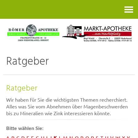
Kontakt
Ratgeber
Ratgeber
Wir haben für Sie die wichtigsten Themen recherchiert.
Alles was Sie vom Abnehmen über Magenbeschwerden
bis zu Mineralien wie Zink interessieren könnte.
Bitte wählen Sie:
K
A
B
C
D
E
F
G
H
I
J
L
M
N
O
P
Q
R
S
T
U
V
W
X
Y