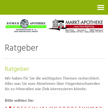
Kontakt
Ratgeber
Ratgeber
Wir haben für Sie die wichtigsten Themen recherchiert.
Alles was Sie vom Abnehmen über Magenbeschwerden
bis zu Mineralien wie Zink interessieren könnte.
Bitte wählen Sie:
B
A
C
D
E
F
G
H
I
J
K
L
M
N
O
P
Q
R
S
T
U
V
W
X
Y