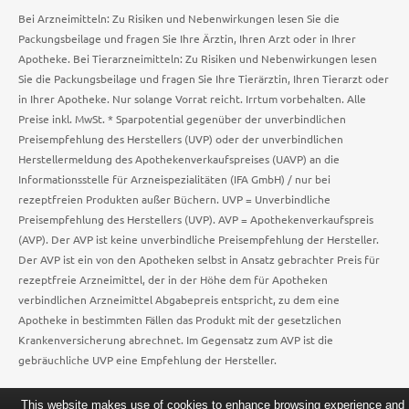
Bei Arzneimitteln: Zu Risiken und Nebenwirkungen lesen Sie die
Packungsbeilage und fragen Sie Ihre Ärztin, Ihren Arzt oder in Ihrer
Apotheke. Bei Tierarzneimitteln: Zu Risiken und Nebenwirkungen lesen
Sie die Packungsbeilage und fragen Sie Ihre Tierärztin, Ihren Tierarzt oder
in Ihrer Apotheke. Nur solange Vorrat reicht. Irrtum vorbehalten. Alle
Preise inkl. MwSt. * Sparpotential gegenüber der unverbindlichen
Preisempfehlung des Herstellers (UVP) oder der unverbindlichen
Herstellermeldung des Apothekenverkaufspreises (UAVP) an die
Informationsstelle für Arzneispezialitäten (IFA GmbH) / nur bei
rezeptfreien Produkten außer Büchern. UVP = Unverbindliche
Preisempfehlung des Herstellers (UVP). AVP = Apothekenverkaufspreis
(AVP). Der AVP ist keine unverbindliche Preisempfehlung der Hersteller.
Der AVP ist ein von den Apotheken selbst in Ansatz gebrachter Preis für
rezeptfreie Arzneimittel, der in der Höhe dem für Apotheken
verbindlichen Arzneimittel Abgabepreis entspricht, zu dem eine
Apotheke in bestimmten Fällen das Produkt mit der gesetzlichen
Krankenversicherung abrechnet. Im Gegensatz zum AVP ist die
gebräuchliche UVP eine Empfehlung der Hersteller.
This website makes use of cookies to enhance browsing experience and