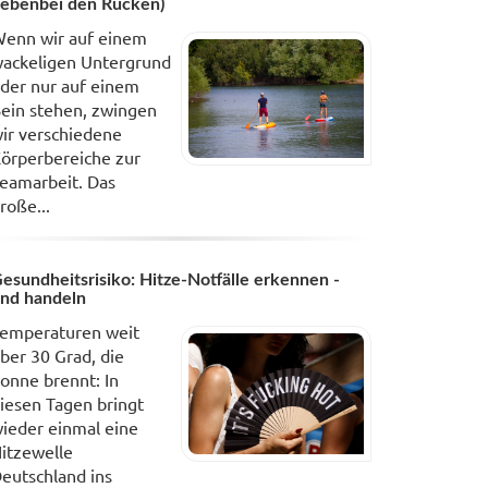
ebenbei den Rücken)
enn wir auf einem
ackeligen Untergrund
der nur auf einem
ein stehen, zwingen
ir verschiedene
örperbereiche zur
eamarbeit. Das
roße...
esundheitsrisiko: Hitze-Notfälle erkennen -
nd handeln
emperaturen weit
ber 30 Grad, die
onne brennt: In
iesen Tagen bringt
ieder einmal eine
itzewelle
eutschland ins