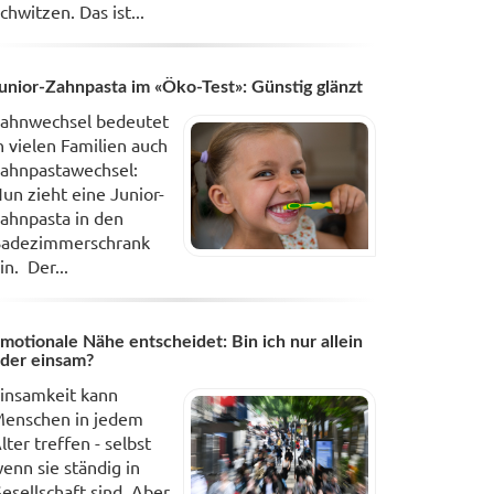
chwitzen. Das ist...
unior-Zahnpasta im «Öko-Test»: Günstig glänzt
ahnwechsel bedeutet
n vielen Familien auch
ahnpastawechsel:
un zieht eine Junior-
ahnpasta in den
adezimmerschrank
in. Der...
motionale Nähe entscheidet: Bin ich nur allein
der einsam?
insamkeit kann
enschen in jedem
lter treffen - selbst
enn sie ständig in
esellschaft sind. Aber