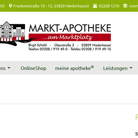
eld
Frankenstraße 10 - 12, 53859 Niederkassel
02208 1210
roem
®
uns
OnlineShop
meine apotheke
Leistungen
S